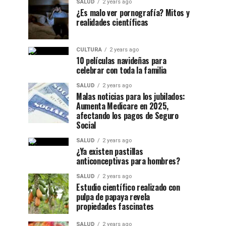
SALUD
2 years ago
¿Es malo ver pornografía? Mitos y
realidades científicas
CULTURA
2 years ago
10 películas navideñas para
celebrar con toda la familia
SALUD
2 years ago
Malas noticias para los jubilados:
Aumenta Medicare en 2025,
afectando los pagos de Seguro
Social
SALUD
2 years ago
¿Ya existen pastillas
anticonceptivas para hombres?
SALUD
2 years ago
Estudio científico realizado con
pulpa de papaya revela
propiedades fascinates
SALUD
2 years ago