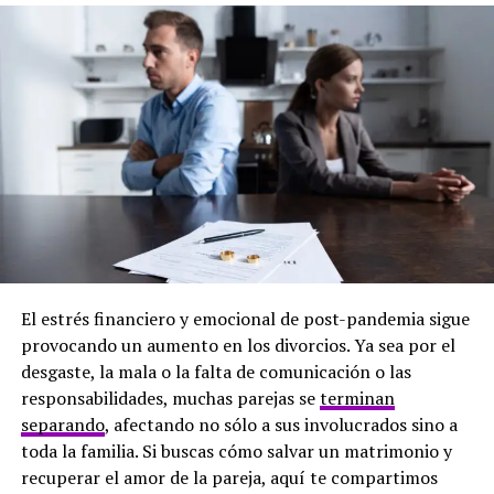
2. Para hablar sobre la disfunción
eréctil, busca el momento adecuado
Hay dos tipos de conversaciones sexuales: las que tienes
en el dormitorio y las que tienes en otros lugares. A
menudo es mejor hablar sobre la disfunción eréctil en
un momento y lugar donde ambas personas se sientan
menos vulnerables, es decir, no mientras están en la
cama, sin ropa.
3. Asegúrele a tu pareja que él no
está solo
El estrés financiero y emocional de post-pandemia sigue
provocando un aumento en los divorcios. Ya sea por el
Recuérdale que millones de hombres tienen disfunción
desgaste, la mala o la falta de comunicación o las
eréctil y que es una afección médica tratable y que
responsabilidades, muchas parejas se
terminan
juntos pueden encontrar una solución. Además, es
separando
, afectando no sólo a sus involucrados sino a
importante comprender que la disfunción eréctil no
toda la familia. Si buscas cómo salvar un matrimonio y
significa que él ya no esté interesado en el sexo, ni en ti.
recuperar el amor de la pareja, aquí te compartimos