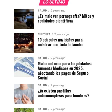
LO ÚLTIMO
SALUD
2 years ago
¿Es malo ver pornografía? Mitos y
realidades científicas
CULTURA
2 years ago
10 películas navideñas para
celebrar con toda la familia
SALUD
2 years ago
Malas noticias para los jubilados:
Aumenta Medicare en 2025,
afectando los pagos de Seguro
Social
SALUD
2 years ago
¿Ya existen pastillas
anticonceptivas para hombres?
SALUD
2 years ago