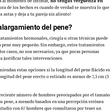
la al momento de intimar,
no tengas vergüenza en
 hora de los hechos es cuando de verdad se muestra lo que
s astas y deja a tu pareja sin aliento!
alargamiento del pene?
atamientos hormonales, cirugía u otras técnicas puede
un pene muy pequeño. Sin embargo, estos tratamientos
los casos, no son necesarios, ya que pocas personas
justificar tales intervenciones.
endan estas opciones si la longitud del pene flácido es
 longitud del pene erecto o estirado es menor de 7,5 cm (3
creciente número de hombres preocupados por el tamaño
 su pene, a menudo basados en una percepción errónea
studio con 67 hombres que consultaron por tener un