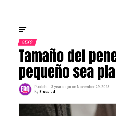
SEXO
Tamaño del pene
pequeño sea pla
Published
3 years ago
on
November 29, 2023
By
Erosalud