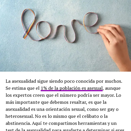
simplemente gotear o no producirse en absoluto.
Cirugías y tratamientos médicos
:
Procedimientos como la prostatectomía radical
(extirpación de la próstata), cirugías de vejiga o
tratamientos para el cáncer testicular pueden
dañar los nervios y tejidos responsables de la
eyaculación. En estos casos, el orgasmo seco es
permanente.
Condiciones médicas
: Enfermedades
neurológicas como la diabetes, esclerosis
múltiple o lesiones en la médula espinal también
La asexualidad sigue siendo poco conocida por muchos.
pueden afectar la capacidad de eyacular, aunque
Se estima que el
1% de la población es asexual
, aunque
el placer del orgasmo siga presente.
los expertos creen que el número podría ser mayor. Lo
más importante que debemos resaltar, es que la
Medicamentos
: Muchos medicamentos que se
asexualidad es una orientación sexual, como ser gay o
prescriben a personas mayores, como
heterosexual. No es lo mismo que el celibato o la
antidepresivos, medicamentos para la
abstinencia. Aquí te compartimos herramientas y un
hipertensión, ansiolíticos o tratamientos para el
test de la asexualidad para ayudarte a determinar si eres