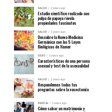
SALUD
2 years ago
Estudio científico realizado con
pulpa de papaya revela
propiedades fascinates
SALUD
2 years ago
Descubre la Nueva Medicina
Germánica con las 5 Leyes
Biológicas de Hamer
SEXO
2 years ago
Características de una persona
asexual y test de la asexualidad
SALUD
2 years ago
Respondemos todas tus
preguntas sobre la vasectomía
PAREJA
2 years ago
Cómo salvar un matrimonio y