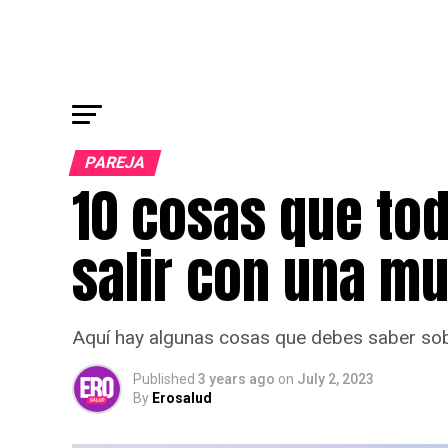
PAREJA
10 cosas que to
salir con una mu
Aquí hay algunas cosas que debes saber sobre 
Published
3 years ago
on
July 2, 2023
By
Erosalud