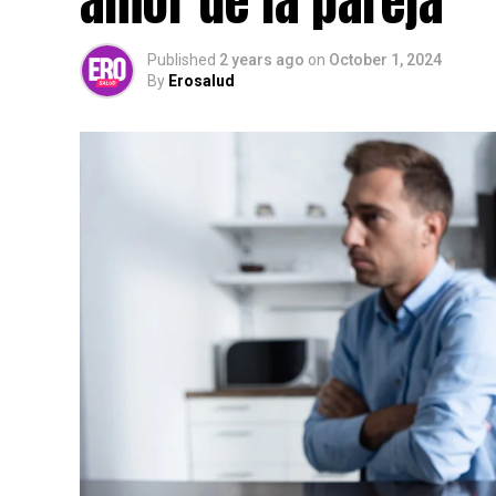
amor de la pareja
Published
2 years ago
on
October 1, 2024
By
Erosalud