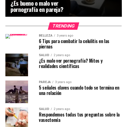
¿Es bueno o malo ver
pornografía en pareja?
TRENDING
BELLEZA
3 years ago
6 Tips para combatir la celulitis en las
piernas
SALUD
2 years ago
¿Es malo ver pornografía? Mitos y
realidades científicas
PAREJA
3 years ago
5 señales claves cuando todo se termina en
una relación
SALUD
2 years ago
Respondemos todas tus preguntas sobre la
vasectomía