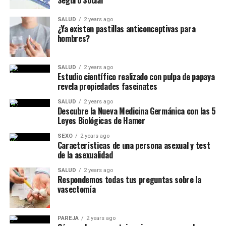
Seguro Social
SALUD
2 years ago
¿Ya existen pastillas anticonceptivas para
hombres?
SALUD
2 years ago
Estudio científico realizado con pulpa de papaya
revela propiedades fascinates
SALUD
2 years ago
Descubre la Nueva Medicina Germánica con las 5
Leyes Biológicas de Hamer
SEXO
2 years ago
Características de una persona asexual y test
de la asexualidad
SALUD
2 years ago
Respondemos todas tus preguntas sobre la
vasectomía
PAREJA
2 years ago