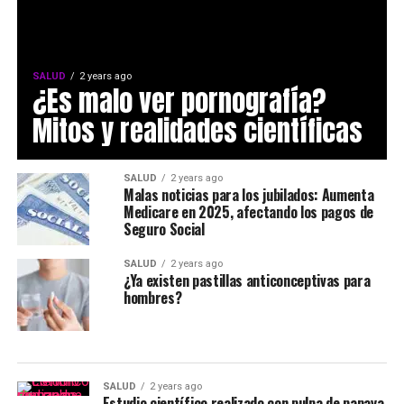
SALUD
2 years ago
¿Es malo ver pornografía?
Mitos y realidades científicas
SALUD
2 years ago
Malas noticias para los jubilados: Aumenta
Medicare en 2025, afectando los pagos de
Seguro Social
SALUD
2 years ago
¿Ya existen pastillas anticonceptivas para
hombres?
SALUD
2 years ago
Estudio científico realizado con pulpa de papaya