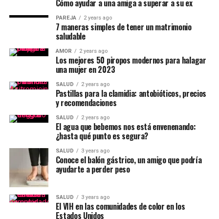
Cómo ayudar a una amiga a superar a su ex
PAREJA
2 years ago
7 maneras simples de tener un matrimonio
saludable
AMOR
2 years ago
Los mejores 50 piropos modernos para halagar
una mujer en 2023
SALUD
2 years ago
Pastillas para la clamidia: antobióticos, precios
y recomendaciones
SALUD
2 years ago
El agua que bebemos nos está envenenando:
¿hasta qué punto es segura?
SALUD
3 years ago
Conoce el balón gástrico, un amigo que podría
ayudarte a perder peso
SALUD
3 years ago
El VIH en las comunidades de color en los
Estados Unidos