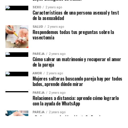
SEXO
2 years ago
Características de una persona asexual y test
de la asexualidad
SALUD
2 years ago
Respondemos todas tus preguntas sobre la
vasectomía
PAREJA
2 years ago
Cómo salvar un matrimonio y recuperar el amor
de la pareja
AMOR
2 years ago
Mujeres solteras buscando pareja hay por todos
lados, aprende dónde mirar
PAREJA
2 years ago
Relaciones a distancia: aprende cómo lograrlo
con la ayuda de WhatsApp
PAREJA
2 years ago
¿Qué es una relación abierta? ¿Funciona en un
matrimonio?