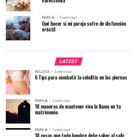
vasectomía
PAREJA
3 years ago
Qué hacer si mi pareja sufre de disfunción
eréctil
LATEST
BELLEZA
3 years ago
6 Tips para combatir la celulitis en las piernas
PAREJA
3 years ago
10 maneras de mantener viva la llama en tu
matrimonio
PAREJA
3 years ago
10 cosas que todo hombre debe saber al salir