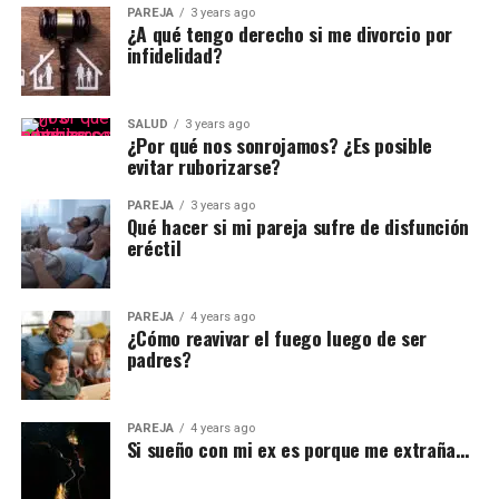
PAREJA
3 years ago
¿A qué tengo derecho si me divorcio por
infidelidad?
SALUD
3 years ago
¿Por qué nos sonrojamos? ¿Es posible
evitar ruborizarse?
PAREJA
3 years ago
Qué hacer si mi pareja sufre de disfunción
eréctil
PAREJA
4 years ago
¿Cómo reavivar el fuego luego de ser
padres?
PAREJA
4 years ago
Si sueño con mi ex es porque me extraña…